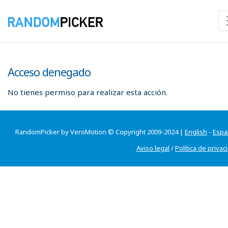
Acceso denegado
No tienes permiso para realizar esta acción.
RandomPicker by VeroMotion © Copyright 2009-2024 |
English
-
Espa
Aviso legal
/
Política de privac