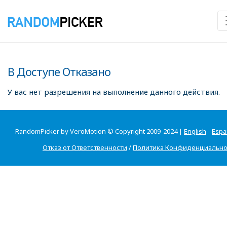
В Доступе Отказано
У вас нет разрешения на выполнение данного действия.
RandomPicker by VeroMotion © Copyright 2009-2024 |
English
-
Espa
Отказ от Ответственности
/
Политика Конфиденциально