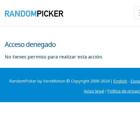
Acceso denegado
No tienes permiso para realizar esta acción.
RandomPicker by VeroMotion © Copyright 2009-2024 |
English
-
Espa
Aviso legal
/
Política de privac