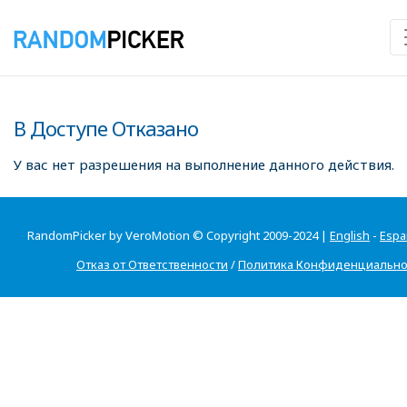
В Доступе Отказано
У вас нет разрешения на выполнение данного действия.
RandomPicker by VeroMotion © Copyright 2009-2024 |
English
-
Espa
Отказ от Ответственности
/
Политика Конфиденциально