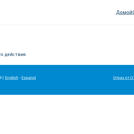
Домой
о действия.
4 |
English
-
Espanol
Отказ от О