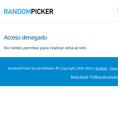
Acceso denegado
No tienes permiso para realizar esta acción.
RandomPicker by VeroMotion © Copyright 2009-2024 |
English
-
Espa
Aviso legal
/
Política de privac