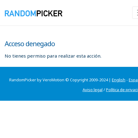
Acceso denegado
No tienes permiso para realizar esta acción.
RandomPicker by VeroMotion © Copyright 2009-2024 |
English
-
Espa
Aviso legal
/
Política de privac