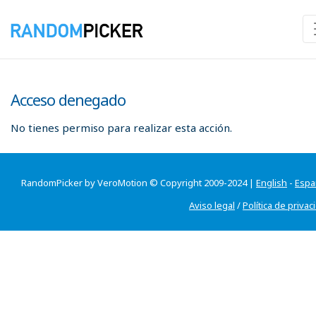
Acceso denegado
No tienes permiso para realizar esta acción.
RandomPicker by VeroMotion © Copyright 2009-2024 |
English
-
Espa
Aviso legal
/
Política de privac