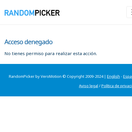
Acceso denegado
No tienes permiso para realizar esta acción.
RandomPicker by VeroMotion © Copyright 2009-2024 |
English
-
Espa
Aviso legal
/
Política de privac