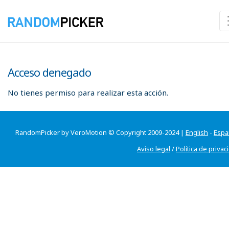
Acceso denegado
No tienes permiso para realizar esta acción.
RandomPicker by VeroMotion © Copyright 2009-2024 |
English
-
Espa
Aviso legal
/
Política de privac