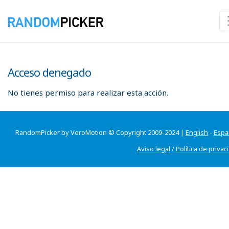
Acceso denegado
No tienes permiso para realizar esta acción.
RandomPicker by VeroMotion © Copyright 2009-2024 |
English
-
Espa
Aviso legal
/
Política de privac