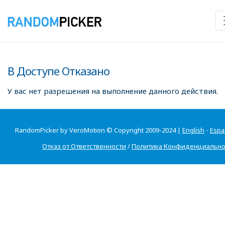
В Доступе Отказано
У вас нет разрешения на выполнение данного действия.
RandomPicker by VeroMotion © Copyright 2009-2024 |
English
-
Espa
Отказ от Ответственности
/
Политика Конфиденциально