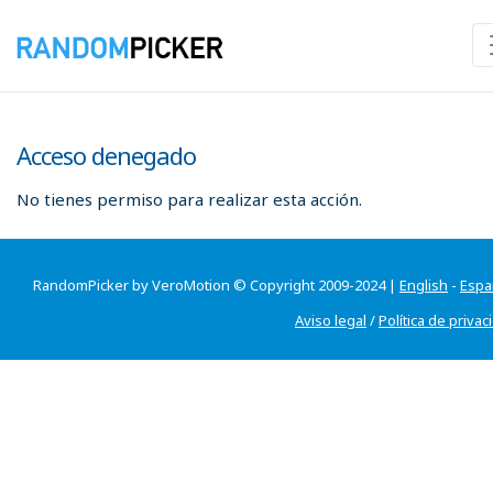
Acceso denegado
No tienes permiso para realizar esta acción.
RandomPicker by VeroMotion © Copyright 2009-2024 |
English
-
Espa
Aviso legal
/
Política de privac