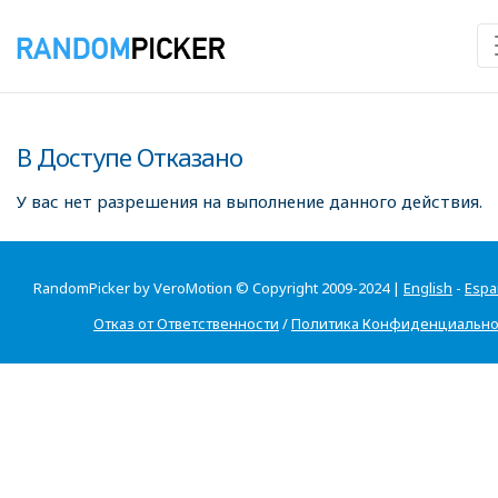
В Доступе Отказано
У вас нет разрешения на выполнение данного действия.
RandomPicker by VeroMotion © Copyright 2009-2024 |
English
-
Espa
Отказ от Ответственности
/
Политика Конфиденциально