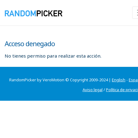
Acceso denegado
No tienes permiso para realizar esta acción.
RandomPicker by VeroMotion © Copyright 2009-2024 |
English
-
Espa
Aviso legal
/
Política de privac