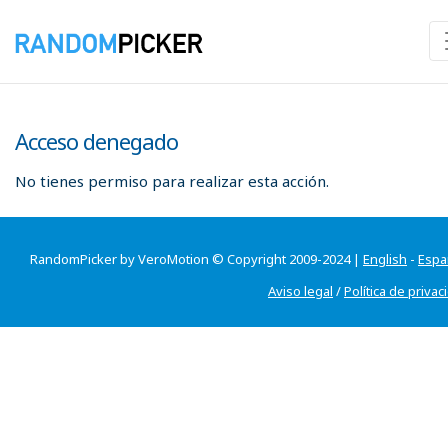
Acceso denegado
No tienes permiso para realizar esta acción.
RandomPicker by VeroMotion © Copyright 2009-2024 |
English
-
Espa
Aviso legal
/
Política de privac