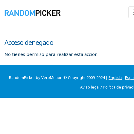
Acceso denegado
No tienes permiso para realizar esta acción.
RandomPicker by VeroMotion © Copyright 2009-2024 |
English
-
Espa
Aviso legal
/
Política de privac