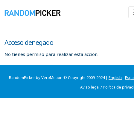
Acceso denegado
No tienes permiso para realizar esta acción.
RandomPicker by VeroMotion © Copyright 2009-2024 |
English
-
Espa
Aviso legal
/
Política de privac