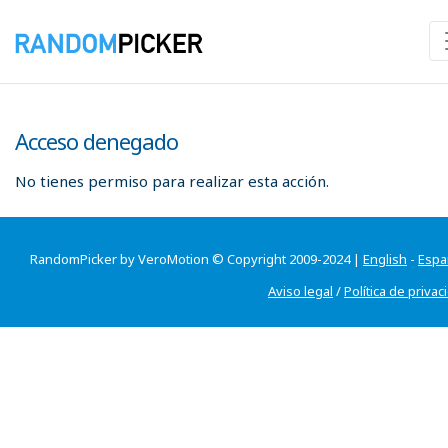
Acceso denegado
No tienes permiso para realizar esta acción.
RandomPicker by VeroMotion © Copyright 2009-2024 |
English
-
Espa
Aviso legal
/
Política de privac