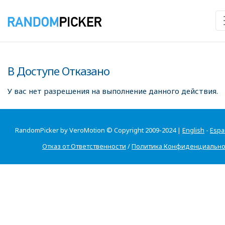
В Доступе Отказано
У вас нет разрешения на выполнение данного действия.
RandomPicker by VeroMotion © Copyright 2009-2024 |
English
-
Espa
Отказ от Ответственности
/
Политика Конфиденциально