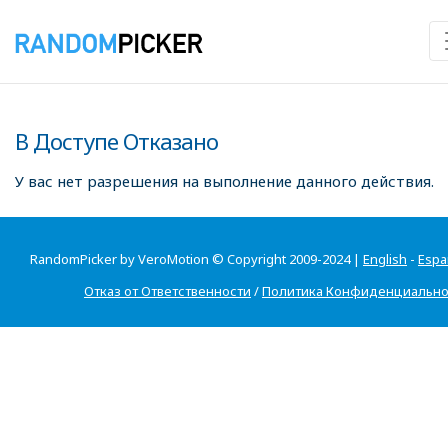
В Доступе Отказано
У вас нет разрешения на выполнение данного действия.
RandomPicker by VeroMotion © Copyright 2009-2024 |
English
-
Espa
Отказ от Ответственности
/
Политика Конфиденциально