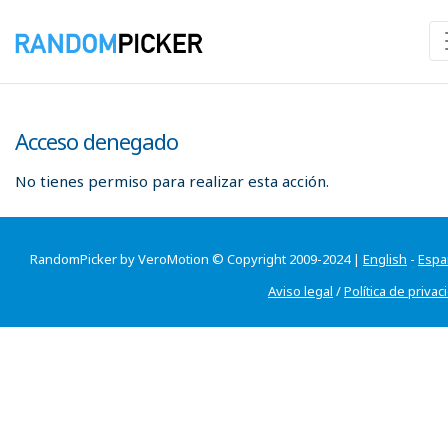
Acceso denegado
No tienes permiso para realizar esta acción.
RandomPicker by VeroMotion © Copyright 2009-2024 |
English
-
Espa
Aviso legal
/
Política de privac