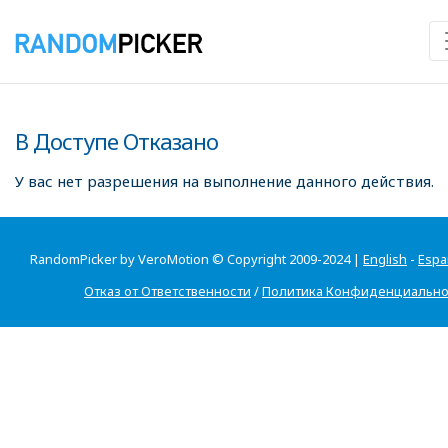
В Доступе Отказано
У вас нет разрешения на выполнение данного действия.
RandomPicker by VeroMotion © Copyright 2009-2024 |
English
-
Espa
Отказ от Ответственности
/
Политика Конфиденциально