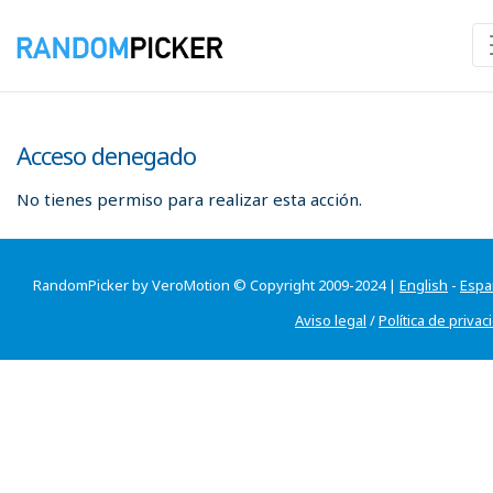
Acceso denegado
No tienes permiso para realizar esta acción.
RandomPicker by VeroMotion © Copyright 2009-2024 |
English
-
Espa
Aviso legal
/
Política de privac