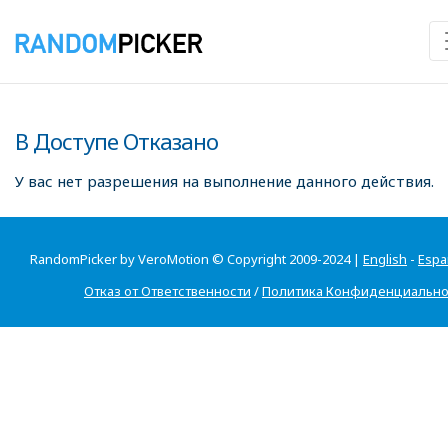
В Доступе Отказано
У вас нет разрешения на выполнение данного действия.
RandomPicker by VeroMotion © Copyright 2009-2024 |
English
-
Espa
Отказ от Ответственности
/
Политика Конфиденциально