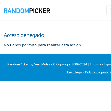
Acceso denegado
No tienes permiso para realizar esta acción.
RandomPicker by VeroMotion © Copyright 2009-2024 |
English
-
Espa
Aviso legal
/
Política de privac