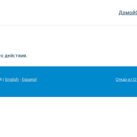
Домой
о действия.
4 |
English
-
Espanol
Отказ от О