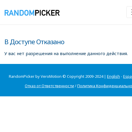
В Доступе Отказано
У вас нет разрешения на выполнение данного действия.
RandomPicker by VeroMotion © Copyright 2009-2024 |
English
-
Espa
Отказ от Ответственности
/
Политика Конфиденциально