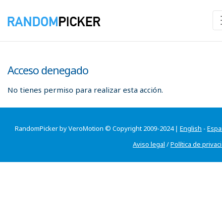
Acceso denegado
No tienes permiso para realizar esta acción.
RandomPicker by VeroMotion © Copyright 2009-2024 |
English
-
Espa
Aviso legal
/
Política de privac