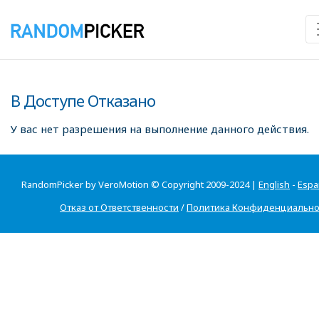
В Доступе Отказано
У вас нет разрешения на выполнение данного действия.
RandomPicker by VeroMotion © Copyright 2009-2024 |
English
-
Espa
Отказ от Ответственности
/
Политика Конфиденциально