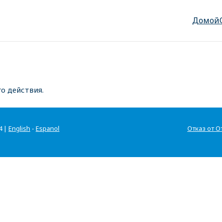
Домой
о действия.
4 |
English
-
Espanol
Отказ от О