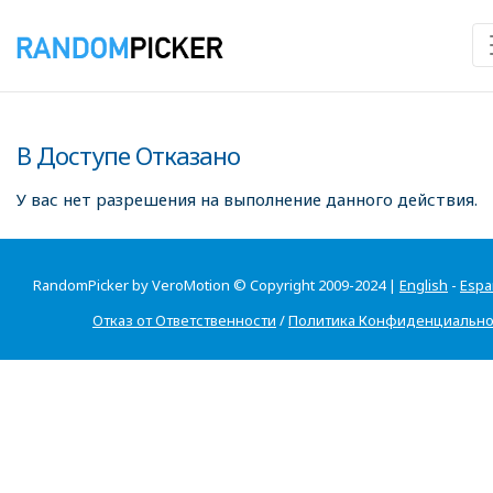
В Доступе Отказано
У вас нет разрешения на выполнение данного действия.
RandomPicker by VeroMotion © Copyright 2009-2024 |
English
-
Espa
Отказ от Ответственности
/
Политика Конфиденциально