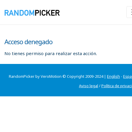
Acceso denegado
No tienes permiso para realizar esta acción.
RandomPicker by VeroMotion © Copyright 2009-2024 |
English
-
Espa
Aviso legal
/
Política de privac