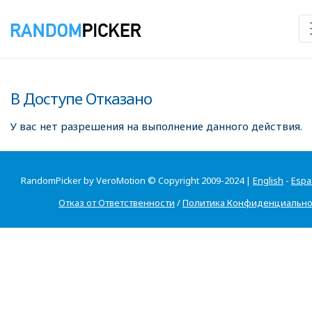
В Доступе Отказано
У вас нет разрешения на выполнение данного действия.
RandomPicker by VeroMotion © Copyright 2009-2024 |
English
-
Espa
Отказ от Ответственности
/
Политика Конфиденциально