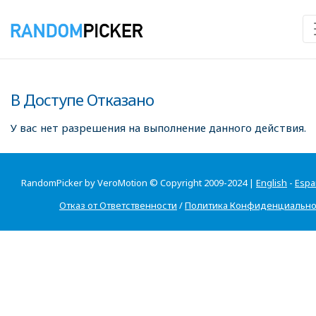
В Доступе Отказано
У вас нет разрешения на выполнение данного действия.
RandomPicker by VeroMotion © Copyright 2009-2024 |
English
-
Espa
Отказ от Ответственности
/
Политика Конфиденциально