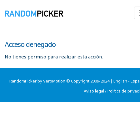
Acceso denegado
No tienes permiso para realizar esta acción.
RandomPicker by VeroMotion © Copyright 2009-2024 |
English
-
Espa
Aviso legal
/
Política de privac