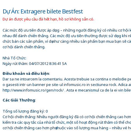
Dự Án: Extragere bilete Bestfest
Dự án được yêu cầu đã hết hạn, hồ sơ không sẵn có.
Các mức độ ưu tiên được áp dụng – những người đăng ký có nhiều cơ hội 
nhau để dành chiến thắng. Các mức độ ưu tiên thường được sử dụng khi n
chức bán các sản phẩm, ví dụ như càng nhiều sản phẩm bạn mua bạn sẽ c
cơ hội dành chiến thắng.
Nhà Tổ Chức:
Ngày rút thăm:
04/07/2012 8:36:41 SA
Điều khoản và điều kiện
:
Dar sa ne intoarcem la comentariu. Acesta trebuie sa contina o melodie p
o gasesti intr-un banner pe site-ul infomusic.ro in sectiunea rock. Adica ai
http://www.infomusic.ro/gen/rock/ . Asta e mecanismul ca de la ei vin bile
Các Giải Thưởng
:
Tổng số lượng đăng ký: 0
Cơ hội chiến thắng: Nhiều người đăng ký đã có cơ hội chiến thắng cao hơn
kiểm tra các quy tắc của nhà tổ chức, một số hoạt động rút thăm có thể c
cơ hội chiến thắng cao hơn phụ thuộc vào số lượng mua hàng – nhiều vé h