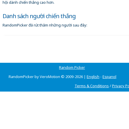
hội dành chiến thắng cao hơn.
Danh sách người chiến thắng
RandomPicker đã rút thăm những người sau đây:
Random Picker
RandomPicker by VeroMotion © 2009-2026 |
English
-
Espanol
Terms & Conditions
/
Privacy Po