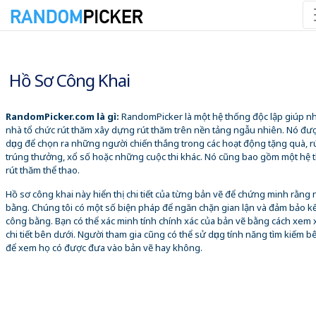
08/08/2026 12:30:39 CH
Hồ Sơ Công Khai
RandomPicker.com là gì:
RandomPicker là một hệ thống độc lập giúp 
nhà tổ chức rút thăm xây dựng rút thăm trên nền tảng ngẫu nhiên. Nó đư
dụng để chọn ra những người chiến thắng trong các hoạt động tặng quà, r
trúng thưởng, xổ số hoặc những cuộc thi khác. Nó cũng bao gồm một hệ 
rút thăm thể thao.
Hồ sơ công khai này hiển thị chi tiết của từng bản vẽ để chứng minh rằng
bằng. Chúng tôi có một số biện pháp để ngăn chặn gian lận và đảm bảo k
công bằng. Bạn có thể xác minh tính chính xác của bản vẽ bằng cách xem 
chi tiết bên dưới. Người tham gia cũng có thể sử dụng tính năng tìm kiếm b
để xem họ có được đưa vào bản vẽ hay không.