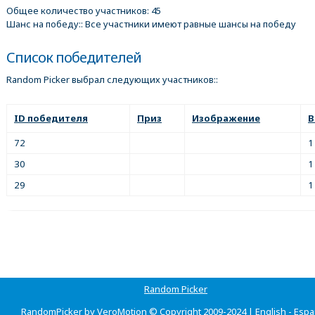
Общее количество участников: 45
Шанс на победу:: Все участники имеют равные шансы на победу
Список победителей
Random Picker выбрал следующих участников::
ID победителя
Приз
Изображение
В
72
1
30
1
29
1
Random Picker
RandomPicker by VeroMotion © Copyright 2009-2024 |
English
-
Espa