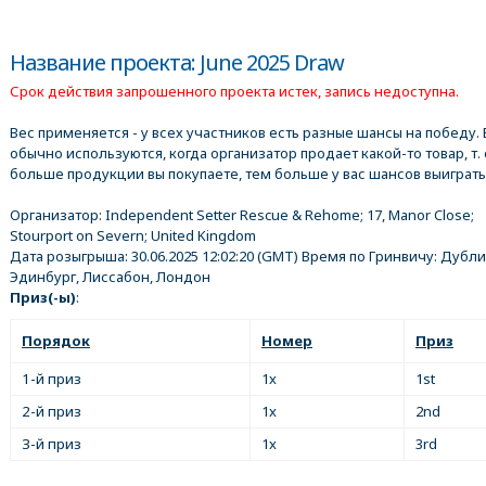
Название проекта: June 2025 Draw
Срок действия запрошенного проекта истек, запись недоступна.
Вес применяется - у всех участников есть разные шансы на победу. 
обычно используются, когда организатор продает какой-то товар, т. 
больше продукции вы покупаете, тем больше у вас шансов выиграть
Организатор:
Independent Setter Rescue & Rehome; 17, Manor Close;
Stourport on Severn; United Kingdom
Дата розыгрыша:
30.06.2025 12:02:20
(GMT) Время по Гринвичу: Дубли
Эдинбург, Лиссабон, Лондон
Приз(-ы)
:
Порядок
Номер
Приз
1-й приз
1x
1st
2-й приз
1x
2nd
3-й приз
1x
3rd