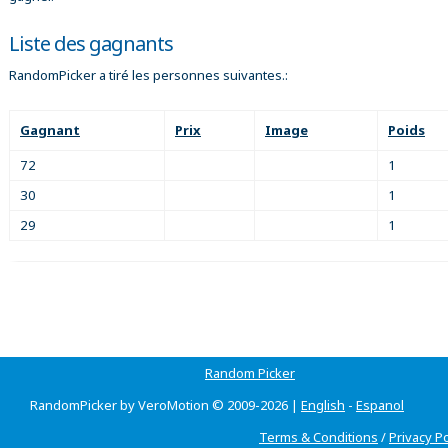
Liste des gagnants
RandomPicker a tiré les personnes suivantes.:
Gagnant
Prix
Image
Poids
72
1
30
1
29
1
Random Picker
RandomPicker by VeroMotion © 2009-2026 |
English
-
Espanol
Terms & Conditions
/
Privacy Po