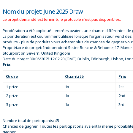
Nom du projet: June 2025 Draw
Le projet demandé est terminé, le protocole n'est pas disponibles.
Pondération a été appliqué - entrées avaient une chance différentes de 
La pondération est couramment utilisée lorsque l'organisateur vend des
produits - plus de produits vous acheter plus de chances de gagner vou
Propriétaire du projet:
Independent Setter Rescue & Rehome; 17, Manor 
Stourport on Severn; United Kingdom
Date du tirage:
30/06/2025 12:02:20
(GMT) Dublin, Edinburgh, Lisbon, Lon
Prix
:
Ordre
Quantité
Prix
1 prize
1x
1st
2 prize
1x
2nd
3 prize
1x
3rd
Nombre total de participants: 45
Chances de gagner: Toutes les participations avaient la même probabilit
gagner.