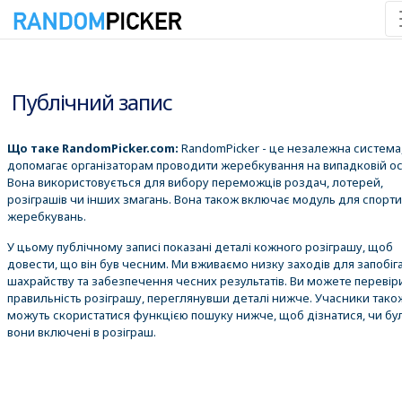
08.08.2026 20:09:33
Публічний запис
Що таке RandomPicker.com:
RandomPicker - це незалежна система,
допомагає організаторам проводити жеребкування на випадковій ос
Вона використовується для вибору переможців роздач, лотерей,
розіграшів чи інших змагань. Вона також включає модуль для спорт
жеребкувань.
У цьому публічному записі показані деталі кожного розіграшу, щоб
довести, що він був чесним. Ми вживаємо низку заходів для запобіг
шахрайству та забезпечення чесних результатів. Ви можете перевір
правильність розіграшу, переглянувши деталі нижче. Учасники тако
можуть скористатися функцією пошуку нижче, щоб дізнатися, чи бу
вони включені в розіграш.