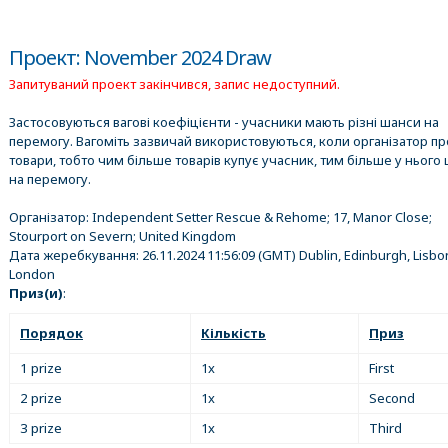
Проект: November 2024 Draw
Запитуваний проект закінчився, запис недоступний.
Застосовуються вагові коефіцієнти - учасники мають різні шанси на
перемогу. Вагоміть зазвичай використовуються, коли організатор п
товари, тобто чим більше товарів купує учасник, тим більше у нього 
на перемогу.
Організатор:
Independent Setter Rescue & Rehome; 17, Manor Close;
Stourport on Severn; United Kingdom
Дата жеребкування:
26.11.2024 11:56:09
(GMT) Dublin, Edinburgh, Lisbo
London
Приз(и)
:
Порядок
Кількість
Приз
1 prize
1x
First
2 prize
1x
Second
3 prize
1x
Third