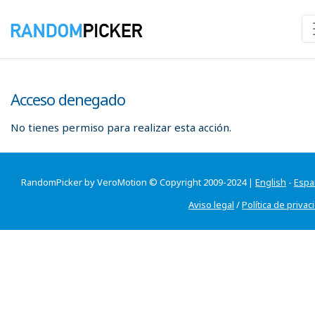
Acceso denegado
No tienes permiso para realizar esta acción.
RandomPicker by VeroMotion © Copyright 2009-2024 |
English
-
Espa
Aviso legal
/
Política de privac