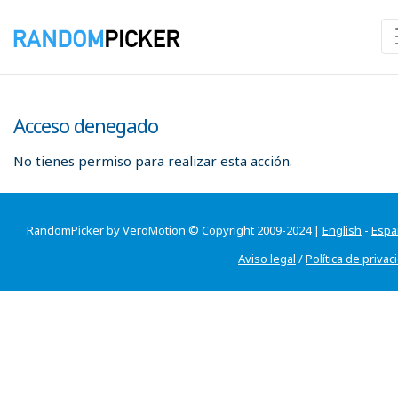
Acceso denegado
No tienes permiso para realizar esta acción.
RandomPicker by VeroMotion © Copyright 2009-2024 |
English
-
Espa
Aviso legal
/
Política de privac