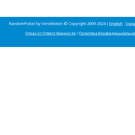
RandomPicker by VeroMotion © Copyright 2009-2024 |
English
-
Espa
Отказ от Ответственности
/
Политика Конфиденциально