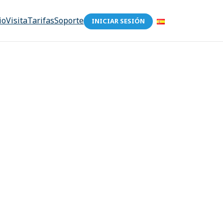
io
Visita
Tarifas
Soporte
INICIAR SESIÓN