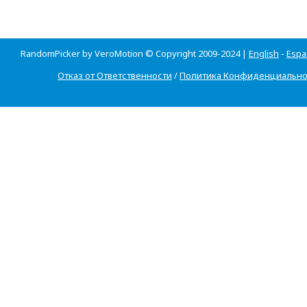
RandomPicker by VeroMotion © Copyright 2009-2024 |
English
-
Espa
Отказ от Ответственности
/
Политика Конфиденциально