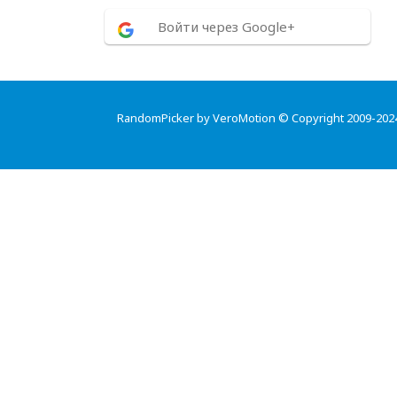
Войти через Google+
RandomPicker by VeroMotion © Copyright 2009-202