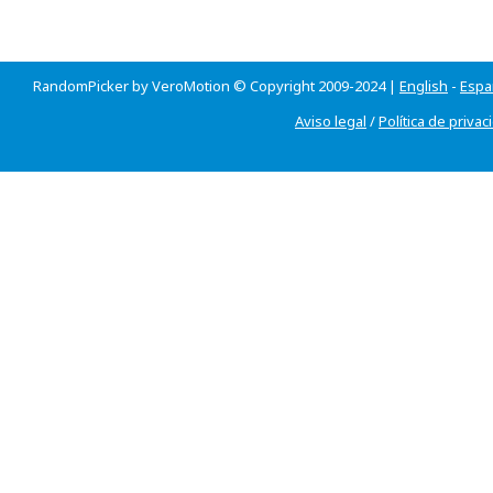
RandomPicker by VeroMotion © Copyright 2009-2024 |
English
-
Espa
Aviso legal
/
Política de privac