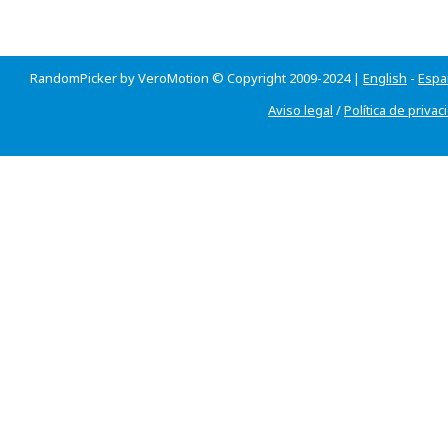
RandomPicker by VeroMotion © Copyright 2009-2024 |
English
-
Espa
Aviso legal
/
Política de privac