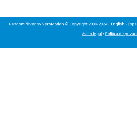
RandomPicker by VeroMotion © Copyright 2009-2024 |
English
-
Espa
Aviso legal
/
Política de privac