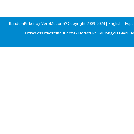
RandomPicker by VeroMotion © Copyright 2009-2024 |
English
-
Espa
Отказ от Ответственности
/
Политика Конфиденциально